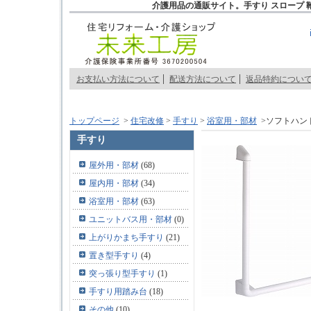
介護用品の通販サイト。手すり スロープ 
お支払い方法について
配送方法について
返品特約につい
トップページ
>
住宅改修
>
手すり
>
浴室用・部材
>ソフトハンド
手すり
屋外用・部材
(68)
屋内用・部材
(34)
浴室用・部材
(63)
ユニットバス用・部材
(0)
上がりかまち手すり
(21)
置き型手すり
(4)
突っ張り型手すり
(1)
手すり用踏み台
(18)
その他
(10)