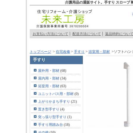
介護用品の通販サイト。手すり スロープ 
お支払い方法について
配送方法について
返品特約につい
トップページ
>
住宅改修
>
手すり
>
浴室用・部材
>ソフトハンド
手すり
屋外用・部材
(68)
屋内用・部材
(34)
浴室用・部材
(63)
ユニットバス用・部材
(0)
上がりかまち手すり
(21)
置き型手すり
(4)
突っ張り型手すり
(1)
手すり用踏み台
(18)
その他
(10)