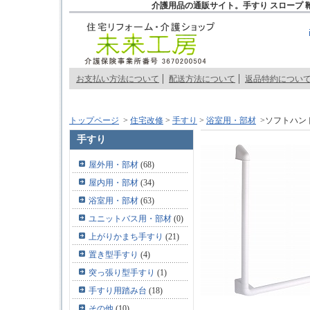
介護用品の通販サイト。手すり スロープ 
お支払い方法について
配送方法について
返品特約につい
トップページ
>
住宅改修
>
手すり
>
浴室用・部材
>ソフトハンド
手すり
屋外用・部材
(68)
屋内用・部材
(34)
浴室用・部材
(63)
ユニットバス用・部材
(0)
上がりかまち手すり
(21)
置き型手すり
(4)
突っ張り型手すり
(1)
手すり用踏み台
(18)
その他
(10)