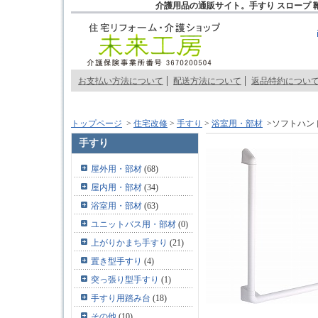
介護用品の通販サイト。手すり スロープ 
お支払い方法について
配送方法について
返品特約につい
トップページ
>
住宅改修
>
手すり
>
浴室用・部材
>ソフトハンド
手すり
屋外用・部材
(68)
屋内用・部材
(34)
浴室用・部材
(63)
ユニットバス用・部材
(0)
上がりかまち手すり
(21)
置き型手すり
(4)
突っ張り型手すり
(1)
手すり用踏み台
(18)
その他
(10)