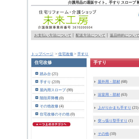
介護用品の通販サイト。手すり スロープ 
お支払い方法について
配送方法について
返品特約につい
トップページ
>
住宅改修
>
手すり
住宅改修
手すり
踏み台
(21)
屋外用・部材
(68)
手すり
(219)
屋内用スロープ
(99)
浴室用・部材
(63)
階段昇降機
(0)
その他改修
(4)
上がりかまち手すり
(21)
住宅改修のその他
(0)
突っ張り型手すり
(1)
その他
(10)