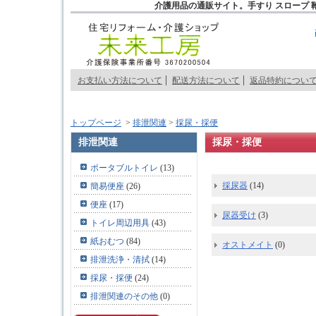
介護用品の通販サイト。手すり スロープ 
お支払い方法について
配送方法について
返品特約につい
トップページ
>
排泄関連
>
採尿・採便
排泄関連
採尿・採便
ポータブルトイレ
(13)
採尿器
(14)
簡易便座
(26)
便座
(17)
尿器受け
(3)
トイレ周辺用具
(43)
紙おむつ
(84)
オストメイト
(0)
排泄洗浄・清拭
(14)
採尿・採便
(24)
排泄関連のその他
(0)