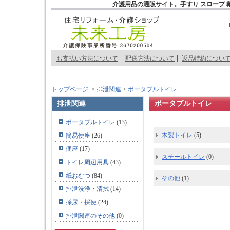
介護用品の通販サイト。手すり スロープ 
お支払い方法について
配送方法について
返品特約につい
トップページ
>
排泄関連
>
ポータブルトイレ
排泄関連
ポータブルトイレ
ポータブルトイレ
(13)
木製トイレ
(5)
簡易便座
(26)
便座
(17)
スチールトイレ
(0)
トイレ周辺用具
(43)
紙おむつ
(84)
その他
(1)
排泄洗浄・清拭
(14)
採尿・採便
(24)
排泄関連のその他
(0)