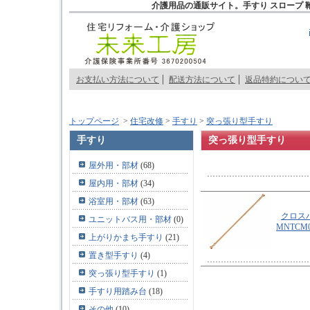
介護用品の通販サイト。手すり スロープ 
お支払い方法について
配送方法について
返品特約につい
トップページ
>
住宅改修
>
手すり
>
突っ張り型手すり
手すり
突っ張り型手すり
屋外用・部材
(68)
屋内用・部材
(34)
浴室用・部材
(63)
クロス
ユニットバス用・部材
(0)
MNTCM0
上がりかまち手すり
(21)
置き型手すり
(4)
突っ張り型手すり
(1)
手すり用踏み台
(18)
その他
(10)