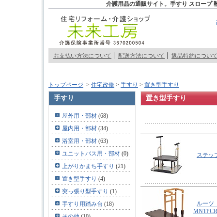
介護用品の通販サイト。手すり スロープ 
お支払い方法について
配送方法について
返品特約につい
トップページ
>
住宅改修
>
手すり
>
置き型手すり
手すり
置き型手すり
屋外用・部材
(68)
屋内用・部材
(34)
浴室用・部材
(63)
ユニットバス用・部材
(0)
ステッ
上がりかまち手すり
(21)
置き型手すり
(4)
突っ張り型手すり
(1)
ルーツ
手すり用踏み台
(18)
MNTPC
その他
(10)