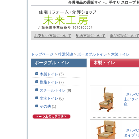
介護用品の通販サイト。手すり スロープ 
お支払い方法について
配送方法について
返品特約につい
トップページ
>
排泄関連
>
ポータブルトイレ
>
木製トイレ
ポータブルトイレ
木製トイレ
木製トイレ
(5)
樹脂トイレ
(7)
スチールトイレ
(0)
さわや
水洗トイレ
(0)
上げタイ
座
その他
(1)
さわや
タイプ
/