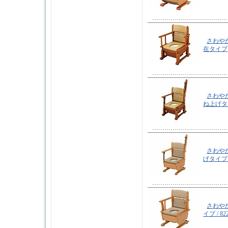
さわや
在タイプ
さわや
ね上げタ
さわや
げタイプ
さわや
イプ
/ 