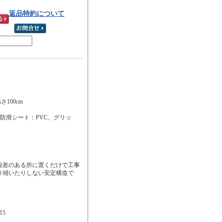
返品特約について
さ100cm
防滑シート：PVC、グリッ
段差のある所に置くだけで工事
り傾いたりしない安定構造で
15