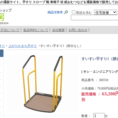
の通販サイト。手すり スロープ 靴 車椅子 杖 紙おむつなどを通販価格で販売して
部品を含む
送方法について
返品特約について
会社概要
お問い合わせ
すり
>
上がりかまち手すり
>すいすい手すり1（踏台なし）
すいすい手すり1（踏
[ キシ・エンジニアリング㈱
商品番号 ：
300550
小売価格：79,000円(税込86
63,20
販売価格 ：
別
数量：
台