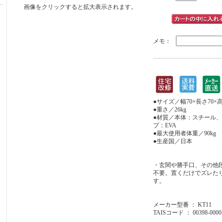
画像をクリックすると拡大表示されます。
メモ：
●サイズ／幅70×長さ70×高
●重さ／26kg
●材質／本体：スチール、
プ：EVA
●最大使用者体重／90kg
●生産国／日本
・玄関や勝手口、その他
不要。置くだけでズレた
す。
メーカー型番 ： KT11
TAISコード ： 00398-0000