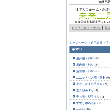
介護用品
お支払い方法について
配
トップページ
>
住宅改修
>
手
手すり
屋外用・部材
(68)
屋内用・部材
(34)
浴室用・部材
(63)
ユニットバス用・部材
(0)
上がりかまち手すり
(21)
置き型手すり
(4)
突っ張り型手すり
(1)
手すり用踏み台
(18)
その他
(10)