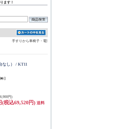
おります！
手すりから車椅子・電動ベッドなどの介護用品を約1万点販売しております
台なし）
/
KT11
 ]
,900円)
0円(税込69,520円)
送料