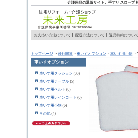
介護用品の通販サイト。手すり スロープ 
お支払い方法について
配送方法について
返品特約につい
トップページ
>
歩行関連
>
車いすオプション
>
車いす用小物
>
車いすオプション
車いす用クッション
(33)
車いす用テーブル
(5)
車いす用ベルト
(8)
車いす用レインコート
(0)
車いす用小物
(6)
その他
(4)