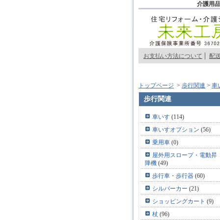
介護用品
お支払い方法について
配
トップページ
>
歩行関連
>
車
歩行関連
車いす
(114)
車いすオプション
(56)
乗用車
(0)
屋外用スロープ・電動昇
降機
(49)
歩行車・歩行器
(60)
シルバーカー
(21)
ショッピングカート
(9)
杖
(96)