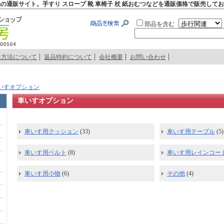
の通販サイト。手すり スロープ 靴 車椅子 杖 紙おむつなどを通販価格で販売して
部品を含む
送方法について
返品特約について
会社概要
お問い合わせ
いすオプション
車いすオプション
車いす用クッション
(33)
車いす用テーブル
(5)
車いす用ベルト
(8)
車いす用レインコー
車いす用小物
(6)
その他
(4)