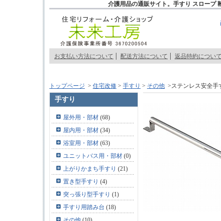
介護用品の通販サイト。手すり スロープ 
お支払い方法について
配送方法について
返品特約につい
トップページ
>
住宅改修
>
手すり
>
その他
>ステンレス安全手
手すり
屋外用・部材
(68)
屋内用・部材
(34)
浴室用・部材
(63)
ユニットバス用・部材
(0)
上がりかまち手すり
(21)
置き型手すり
(4)
突っ張り型手すり
(1)
手すり用踏み台
(18)
その他
(10)