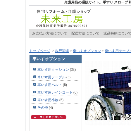
介護用品の通販サイト。手すり スロープ 
お支払い方法について
配送方法について
返品特約につい
トップページ
>
歩行関連
>
車いすオプション
>
車いす用テーブ
車いすオプション
車いす用クッション
(33)
車いす用テーブル
(5)
車いす用ベルト
(8)
車いす用レインコート
(0)
車いす用小物
(6)
その他
(4)