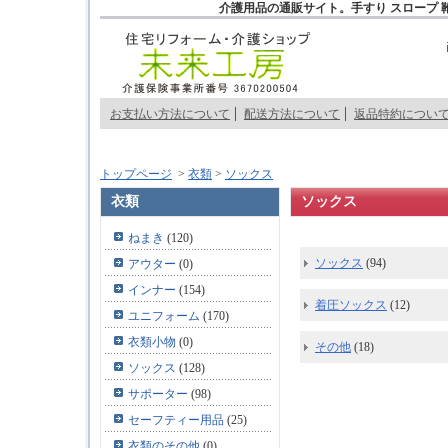
介護用品の通販サイト。手すり スロープ 
お支払い方法について
配送方法について
返品特約につい
トップページ
>
衣類
>
ソックス
衣類
ソックス
ねまき
(120)
ソックス
(94)
アウター
(0)
インナー
(154)
着圧ソックス
(12)
ユニフォーム
(170)
衣類小物
(0)
その他
(18)
ソックス
(128)
サポーター
(98)
セーフティー用品
(25)
衣類のその他
(0)