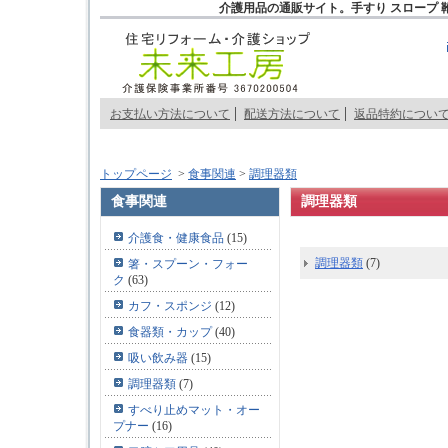
介護用品の通販サイト。手すり スロープ 
お支払い方法について
配送方法について
返品特約につい
トップページ
>
食事関連
>
調理器類
食事関連
調理器類
介護食・健康食品
(15)
調理器類
(7)
箸・スプーン・フォー
ク
(63)
カフ・スポンジ
(12)
食器類・カップ
(40)
吸い飲み器
(15)
調理器類
(7)
すべり止めマット・オー
プナー
(16)