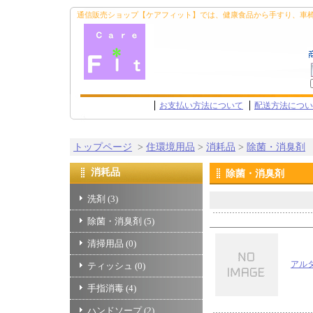
通信販売ショップ【ケアフィット】では、健康食品から手すり、車
お支払い方法について
配送方法につい
トップページ
>
住環境用品
>
消耗品
>
除菌・消臭剤
消耗品
除菌・消臭剤
洗剤
(3)
除菌・消臭剤
(5)
清掃用品
(0)
アル
ティッシュ
(0)
手指消毒
(4)
ハンドソープ
(2)