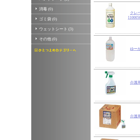
消毒
(0)
クレ
11000
ゴミ袋
(0)
ウェットシート
(3)
その他
(0)
ゆー
介護
介護