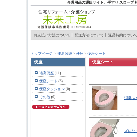
介護用品の通販サイト。手すり スロープ 
お支払い方法について
配送方法について
返品特約につい
トップページ
>
排泄関連
>
便座
>
便座シート
便座
便座シート
補高便座
(11)
便座シート
(6)
便座クッション
(0)
その他
(0)
消臭ふ
ズレな