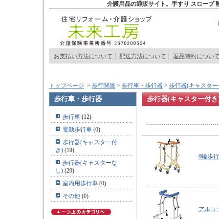
介護用品の通販サイト。手すり スロープ 
お支払い方法について
配送方法について
返品特約につい
トップページ
>
歩行関連
>
歩行車・歩行器
>
歩行器(キャスター
歩行車・歩行器
歩行器(キャスター付き
歩行車
(12)
電動歩行車
(0)
歩行器(キャスター付
き)
(19)
6輪歩
歩行器(キャスターな
し)
(29)
室内用歩行車
(0)
その他
(0)
アルコー