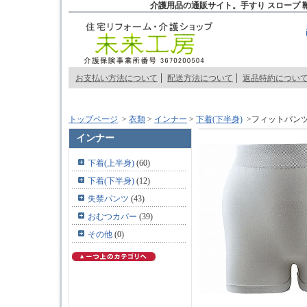
介護用品の通販サイト。手すり スロープ 
お支払い方法について
配送方法について
返品特約につい
トップページ
>
衣類
>
インナー
>
下着(下半身)
>フィットパンツ
インナー
下着(上半身)
(60)
下着(下半身)
(12)
失禁パンツ
(43)
おむつカバー
(39)
その他
(0)