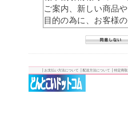
ご案内、新しい商品や
目的の為に、お客様の
だきます。
． 当社は、お客様に
場合、適法かつ公正な
お支払い方法について
配送方法について
特定商取
利用目的を明確にし
ます。また、利用目的
ます。
第三者への提供の制